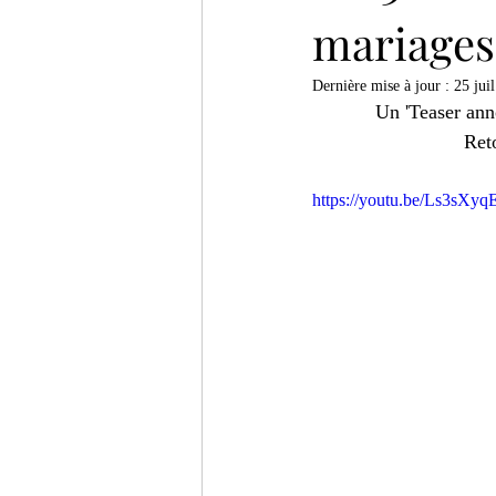
mariages
Dernière mise à jour :
25 jui
Un 'Teaser ann
Ret
https://youtu.be/Ls3sXy